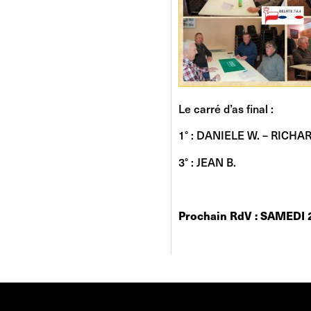
Le carré d’as final :
1° : DANIELE W. – RIC
3° : JEAN B. 4°
Prochain RdV : SAMEDI