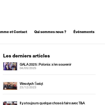
amme et Contact
Qui sommes nous ?
Événements
Les derniers articles
GALA 2025 : Polonia : s’en souvenir
04/05/2025
Wesołych Świąt
23/12/2023
Il y a toujours quelque chose à faire avec T&A