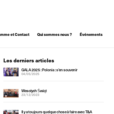
amme et Contact
Qui sommes nous ?
Événements
Les derniers articles
GALA 2025 : Polonia : s’en souvenir
04/05/2025
Wesołych Świąt
23/12/2023
Il y a toujours quelque chose à faire avec T&A