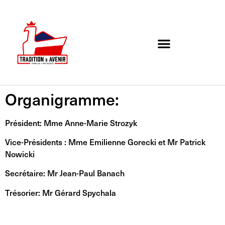
Agenda de l’association
Organigramme et Contact
Organigramme:
Président: Mme Anne-Marie Strozyk
Vice-Présidents : Mme Emilienne Gorecki et Mr Patrick
Nowicki
Secrétaire: Mr Jean-Paul Banach
Trésorier: Mr Gérard Spychala