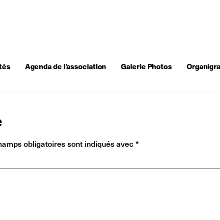
tés
Agenda de l’association
Galerie Photos
Organigr
e
hamps obligatoires sont indiqués avec
*