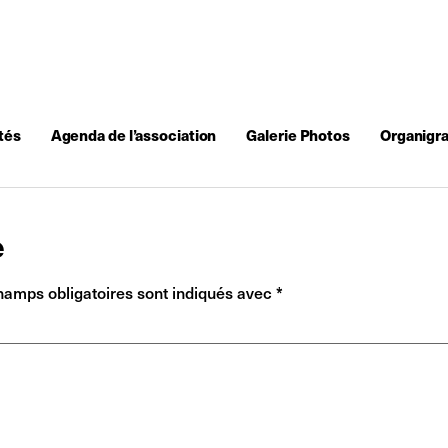
tés
Agenda de l’association
Galerie Photos
Organigr
e
hamps obligatoires sont indiqués avec
*