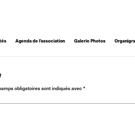
tés
Agenda de l’association
Galerie Photos
Organigr
e
hamps obligatoires sont indiqués avec
*