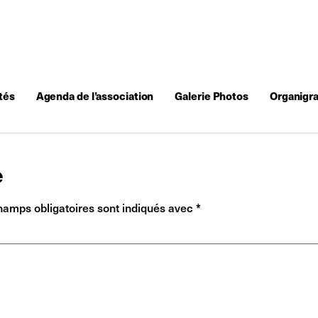
tés
Agenda de l’association
Galerie Photos
Organigr
e
hamps obligatoires sont indiqués avec
*