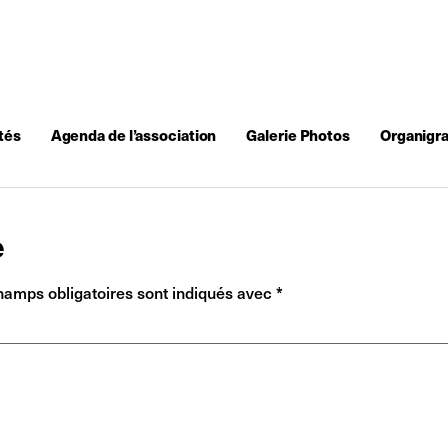
tés
Agenda de l’association
Galerie Photos
Organigr
e
hamps obligatoires sont indiqués avec
*