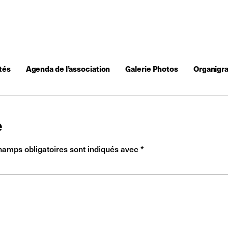
tés
Agenda de l’association
Galerie Photos
Organigr
e
hamps obligatoires sont indiqués avec
*