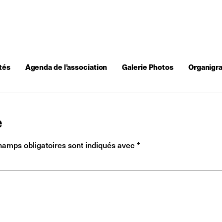
tés
Agenda de l’association
Galerie Photos
Organigr
e
hamps obligatoires sont indiqués avec
*