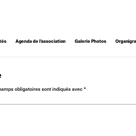
tés
Agenda de l’association
Galerie Photos
Organigr
e
hamps obligatoires sont indiqués avec
*