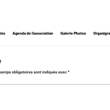
tés
Agenda de l’association
Galerie Photos
Organigr
e
hamps obligatoires sont indiqués avec
*