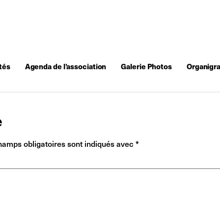
tés
Agenda de l’association
Galerie Photos
Organigr
e
hamps obligatoires sont indiqués avec
*