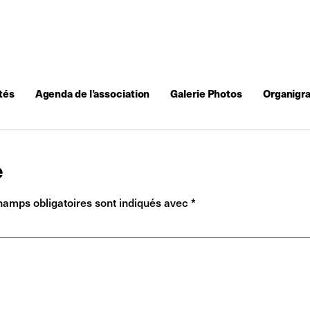
tés
Agenda de l’association
Galerie Photos
Organigr
e
hamps obligatoires sont indiqués avec
*